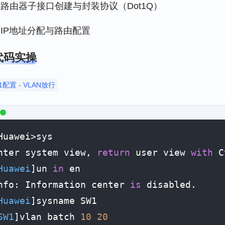
路由器子接口创建与封装协议（Dot1Q）
IP地址分配与路由配置
代码实操
1配置 - VLAN放行
Huawei>sys

nter system view, 
return
 user view 
with
 C
Huawei
]un 
in
 en

nfo: Information center 
is
 disabled.

Huawei
]sysname SW1

SW1
]vlan batch 
10
20