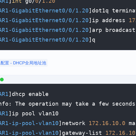
AR1
]
int
 g0/
0
/
1.20
AR1-GigabitEthernet0/0/1.20
]dot1q termina
AR1-GigabitEthernet0/0/1.20
]ip address 
17
AR1-GigabitEthernet0/0/1.20
]arp broadca
AR1-GigabitEthernet0/0/1.20
1配置 - DHCP全局地址池
AR1
]dhcp enable

nfo: The operation may take a few seconds
AR1
]ip pool vlan10

AR1-ip-pool-vlan10
]network 
172.16
.10
.0
 ma
AR1-ip-pool-vlan10
]gateway-list 
172.16
.10