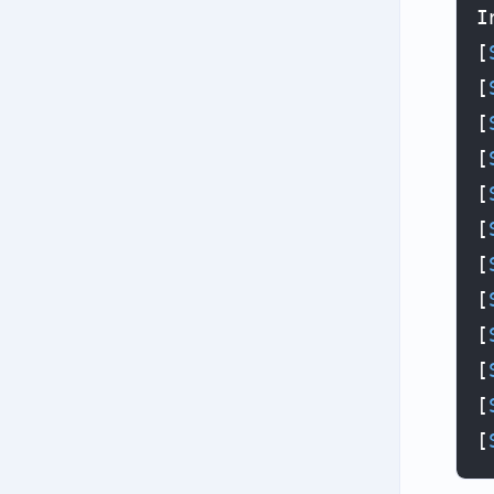
I
[
[
[
[
[
[
[
[
[
[
[
[