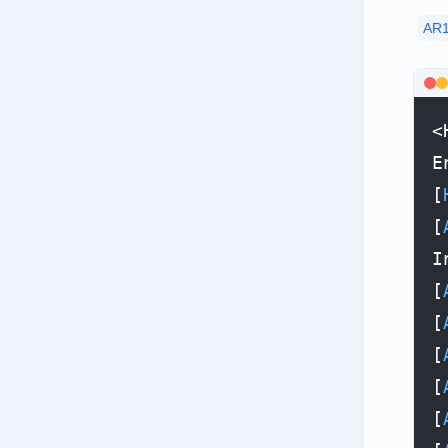
AR
<
E
[
[
I
[
[
[
[
[