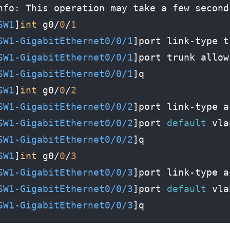
nfo: This operation may take a few second
SW1
]
int
 g0/
0
/
1
SW1-GigabitEthernet0/0/1
]port link-type tr
SW1-GigabitEthernet0/0/1
]port trunk allow
SW1-GigabitEthernet0/0/1
]q

SW1
]
int
 g0/
0
/
2
SW1-GigabitEthernet0/0/2
]port link-type a
SW1-GigabitEthernet0/0/2
]port 
default
 vla
SW1-GigabitEthernet0/0/2
]q

SW1
]
int
 g0/
0
/
3
SW1-GigabitEthernet0/0/3
]port link-type a
SW1-GigabitEthernet0/0/3
]port 
default
 vla
SW1-GigabitEthernet0/0/3