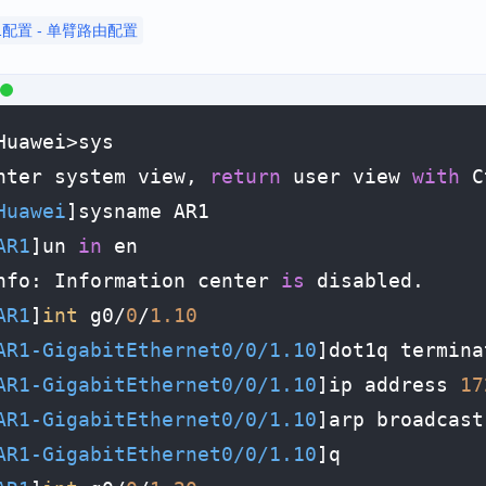
1配置 - 单臂路由配置
Huawei>sys

nter system view, 
return
 user view 
with
 C
Huawei
]sysname AR1

AR1
]un 
in
 en

nfo: Information center 
is
 disabled.

AR1
]
int
 g0/
0
/
1.10
AR1-GigabitEthernet0/0/1.10
]dot1q termina
AR1-GigabitEthernet0/0/1.10
]ip address 
17
AR1-GigabitEthernet0/0/1.10
]arp broadca
AR1-GigabitEthernet0/0/1.10
]q
