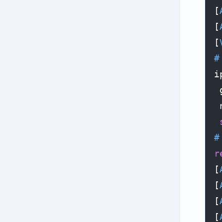
[
[
[
#
i
 
 
#
r
[
[
[
[