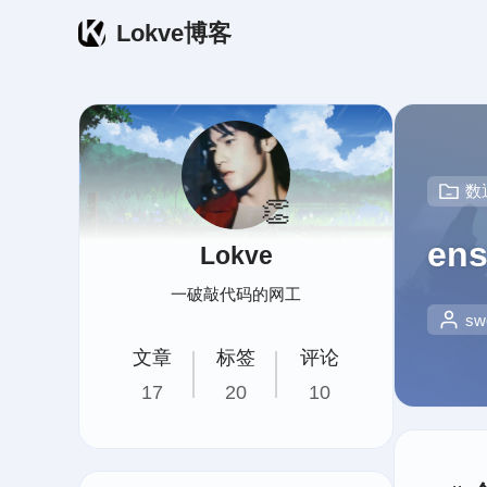
Lokve博客
数
👏
en
Lokve
一破敲代码的网工
sw
文章
标签
评论
17
20
10