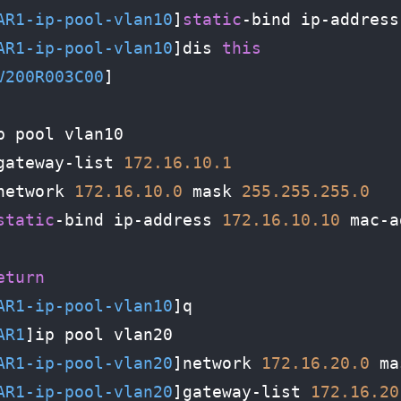
AR1-ip-pool-vlan10
]
static
-bind ip-address
AR1-ip-pool-vlan10
]dis 
this
V200R003C00
p pool vlan10

gateway-list 
172.16
.10
.1
network 
172.16
.10
.0
 mask 
255.255
.255
.0
static
-bind ip-address 
172.16
.10
.10
 mac-a
eturn
AR1-ip-pool-vlan10
]q

AR1
]ip pool vlan20

AR1-ip-pool-vlan20
]network 
172.16
.20
.0
 ma
AR1-ip-pool-vlan20
]gateway-list 
172.16
.20