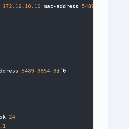
 
172.16
.10
.10
 mac-address 
5489
-9854
-3
DF0
ddress 
5489
-9854
-3
sk 
24
.1