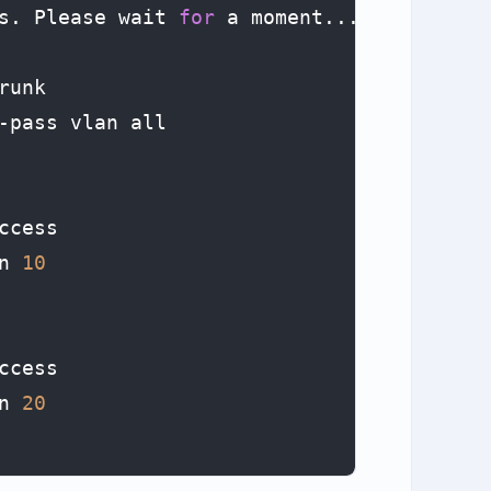
s. Please wait 
for
 a moment...done.

unk

-pass vlan all

ccess

n 
10
ccess

n 
20