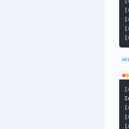
[
[
[
[
[
AR
[
I
[
[
[